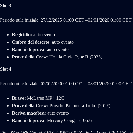
Slot 3:
Periodo utile iniziale: 27/‌12/‌2025 01:00 CET –02/‌01/‌2026 01:00 CET
Regicidio:
auto evento
Ombra del deserto:
auto evento
Banchi di prova:
auto evento
Prove della Crew
: Honda Civic Type R (2023)
Slot 4:
Periodo utile iniziale: 02/‌01/‌2026 01:00 CET –08/‌01/‌2026 01:00 CET
Bravo:
McLaren MP4-12C
Prove della Crew:
Porsche Panamera Turbo (2017)
Deriva macabra:
auto evento
Banchi di prova:
Mercury Cougar (1967)
Vinci l'Audi R8 Coupé V10 GT RWD (2023), la McLaren MP4-12C e alt