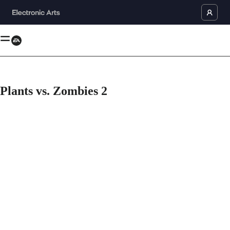
Plants vs. Zombies 2
Plants vs. Zombies 2 keeps on growing! Learn more and join the fun: h