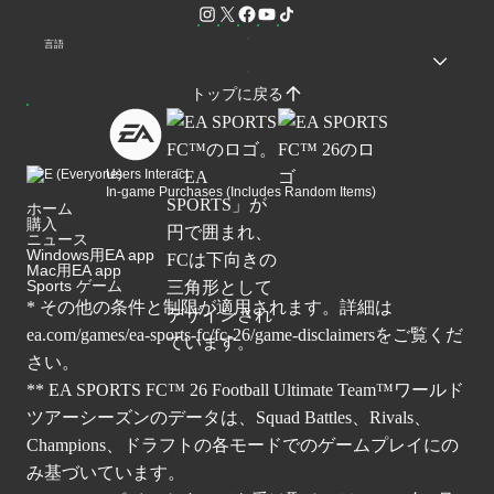
言語
トップに戻る
Users Interact
In-game Purchases (Includes Random Items)
ホーム
購入
ニュース
Windows用EA app
Mac用EA app
Sports ゲーム
* その他の条件と制限が適用されます。詳細は
ea.com/games/ea-sports-fc/fc-26/game-disclaimers
をご覧くだ
さい。
** EA SPORTS FC™ 26 Football Ultimate Team™ワールド
ツアーシーズンのデータは、Squad Battles、Rivals、
Champions、ドラフトの各モードでのゲームプレイにの
み基づいています。