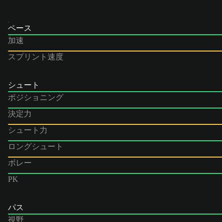
ペース
加速
スプリント速度
シュート
ポジショニング
決定力
シュート力
ロングシュート
ボレー
PK
パス
視野