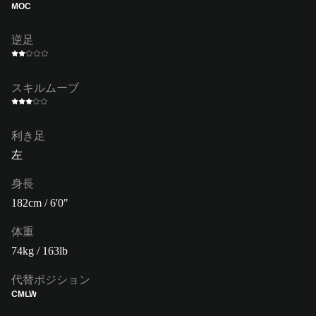
MOC
逆足
スキルムーブ
利き足
左
身長
182cm / 6'0"
体重
74kg / 163lb
代替ポジション
CM
LW