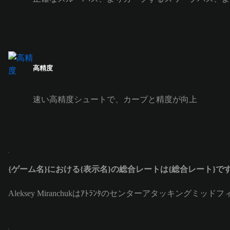
高精度
速い高精度シュートで、カーブと精度が向上
{ゲーム名}における{表示名}の総合レートは{総合レート}で
Aleksey Miranchukはｱﾄﾗﾝﾀのセンターアタッキングミッ