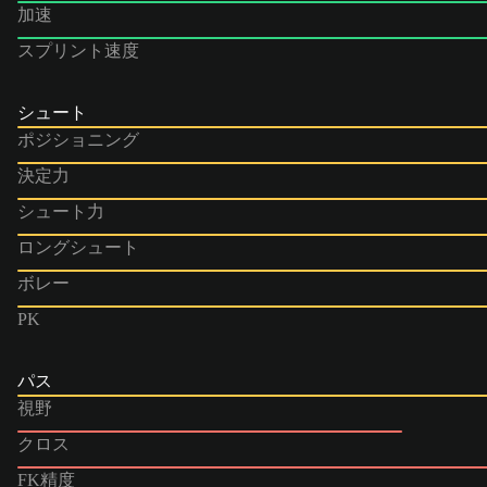
加速
スプリント速度
シュート
ポジショニング
決定力
シュート力
ロングシュート
ボレー
PK
パス
視野
クロス
FK精度