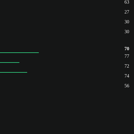
63
27
30
30
70
77
72
74
56
。