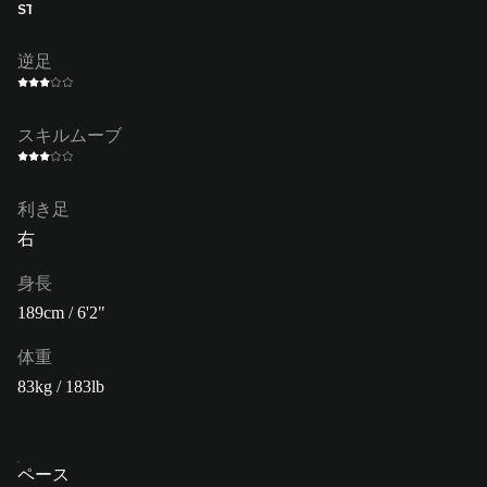
ST
逆足
スキルムーブ
利き足
右
身長
189cm / 6'2"
体重
83kg / 183lb
ペース