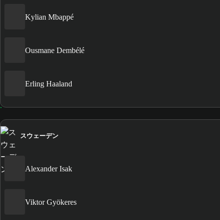
Kylian Mbappé
Ousmane Dembélé
Erling Haaland
スウェーデン
Alexander Isak
Viktor Gyökeres