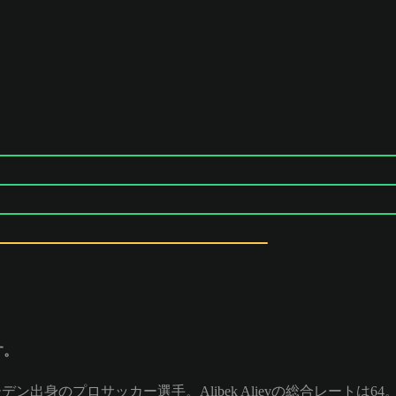
す。
ェーデン出身のプロサッカー選手。Alibek Alievの総合レートは64