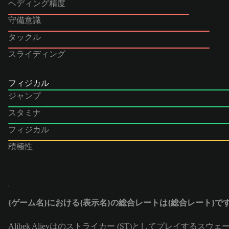
ヘディング精度
守備意識
タックル
スライディング
フィジカル
ジャンプ
スタミナ
フィジカル
積極性
{ゲーム名}における{表示名}の総合レートは{総合レート}で
Alibek Alievはのストライカー (ST)としてプレイするスウ