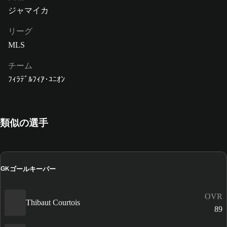
ジャマイカ
リーグ
MLS
チーム
ﾌｨﾗﾃﾞﾙﾌｨｱ･ﾕﾆｵﾝ
類似の選手
ゴールキーパー
GK
OVR
Thibaut Courtois
89