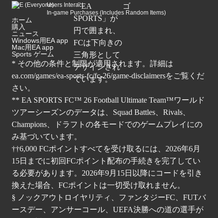
Users Interact
In-game Purchases (Includes Random Items)
ホーム
購入
ニュース
Windows用EA app
Mac用EA app
Sports ゲーム
* その他の条件と制限が適用されます。詳細は
ea.com/games/ea-sports-fc/fc-26/game-disclaimers
をご覧くだ
さい。
** EA SPORTS FC™ 26 Football Ultimate Team™ワールド
ツアーシーズンのデータは、Squad Battles、Rivals、
Champions、ドラフトの各モードでのゲームプレイにの
み基づいています。
††6,000 FCポイントすべてを受け取るには、2026年6月
15日までに初回FCポイント配布の手続きを完了してい
る必要があります。2026年9月15日以降にコードを引き
換えた場合、FCポイントは一切受け取れません。
§ ノックアウトロイヤリティ、ファンタジーFC、FUTバ
ースデー、アンサーコール、UEFA決勝への道の選手が