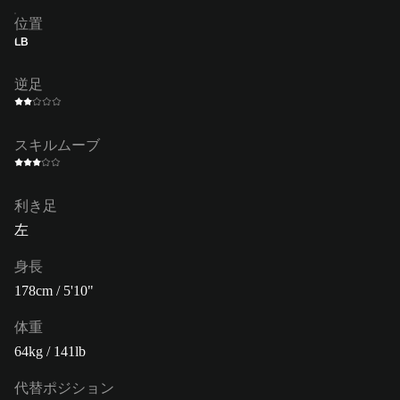
位置
LB
逆足
スキルムーブ
利き足
左
身長
178cm / 5'10"
体重
64kg / 141lb
代替ポジション