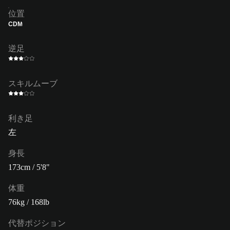
位置
CDM
逆足
スキルムーブ
利き足
左
身長
173cm / 5'8"
体重
76kg / 168lb
代替ポジション