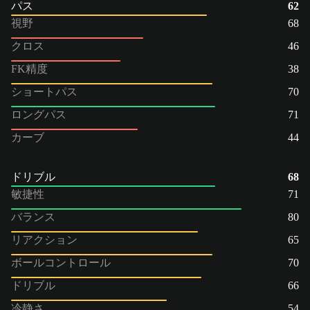
パス
62
視野
68
クロス
46
FK精度
38
ショートパス
70
ロングパス
71
カーブ
44
ドリブル
68
敏捷性
71
バランス
80
リアクション
65
ボールコントロール
70
ドリブル
66
冷静さ
54