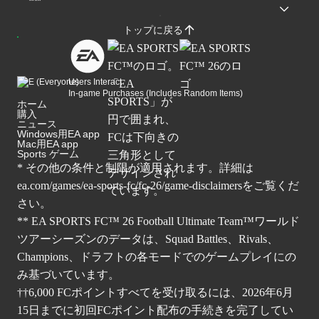
トップに戻る
Users Interact
In-game Purchases (Includes Random Items)
ホーム
購入
ニュース
Windows用EA app
Mac用EA app
Sports ゲーム
* その他の条件と制限が適用されます。詳細は
ea.com/games/ea-sports-fc/fc-26/game-disclaimers
をご覧くだ
さい。
** EA SPORTS FC™ 26 Football Ultimate Team™ワールド
ツアーシーズンのデータは、Squad Battles、Rivals、
Champions、ドラフトの各モードでのゲームプレイにの
み基づいています。
††6,000 FCポイントすべてを受け取るには、2026年6月
15日までに初回FCポイント配布の手続きを完了してい