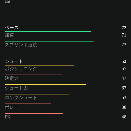
CM
ペース
72
加速
71
スプリント速度
73
シュート
52
ポジショニング
57
決定力
47
シュート力
67
ロングシュート
53
ボレー
38
PK
48