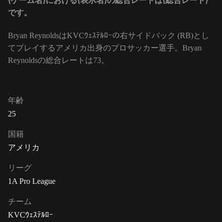
{ゲーム名}における{表示名}の総合レートは{総合レート}
です。
Bryan ReynoldsはKVCｳｪｽﾃﾙﾛｰの右サイドバック (RB)とし
てプレイするアメリカ出身のプロサッカー選手。Bryan
Reynoldsの総合レートは73。
年齢
25
国籍
アメリカ
リーグ
1A Pro League
チーム
KVCｳｪｽﾃﾙﾛｰ