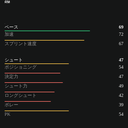
RM
ペース
69
加速
72
スプリント速度
67
シュート
47
ポジショニング
54
決定力
47
シュート力
49
ロングシュート
42
ボレー
39
PK
54