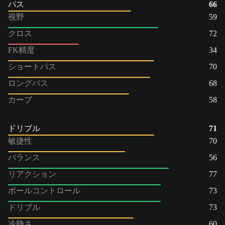
パス
66
視野
59
クロス
72
FK精度
34
ショートパス
70
ロングパス
68
カーブ
58
ドリブル
71
敏捷性
70
バランス
56
リアクション
77
ボールコントロール
73
ドリブル
73
冷静さ
60