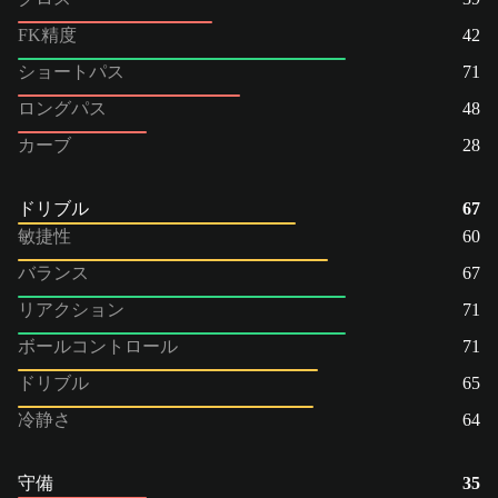
FK精度
42
ショートパス
71
ロングパス
48
カーブ
28
ドリブル
67
敏捷性
60
バランス
67
リアクション
71
ボールコントロール
71
ドリブル
65
冷静さ
64
守備
35