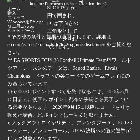
In-game Purchases (Includes Random Items)
ホーム
購入
ニュース
Windows用EA app
Mac用EA app
Sports ゲーム
* その他の条件と制限が適用されます。詳細は
ea.com/games/ea-sports-fc/fc-26/game-disclaimers
をご覧くだ
さい。
** EA SPORTS FC™ 26 Football Ultimate Team™ワールド
ツアーシーズンのデータは、Squad Battles、Rivals、
Champions、ドラフトの各モードでのゲームプレイにの
み基づいています。
††6,000 FCポイントすべてを受け取るには、2026年6月
15日までに初回FCポイント配布の手続きを完了してい
る必要があります。2026年9月15日以降にコードを引き
換えた場合、FCポイントは一切受け取れません。
§ ノックアウトロイヤリティ、ファンタジーFC、FUTバ
ースデー、アンサーコール、UEFA決勝への道の選手が
ピック対象となります。