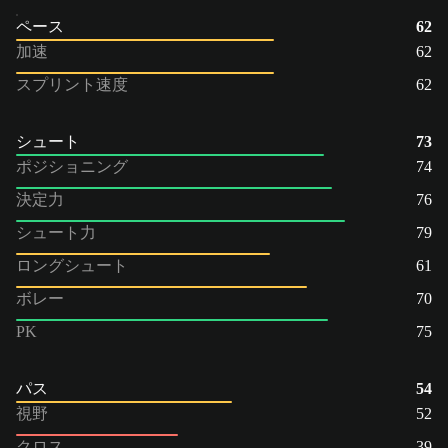
ペース
62
加速
62
スプリント速度
62
シュート
73
ポジショニング
74
決定力
76
シュート力
79
ロングシュート
61
ボレー
70
PK
75
パス
54
視野
52
クロス
39