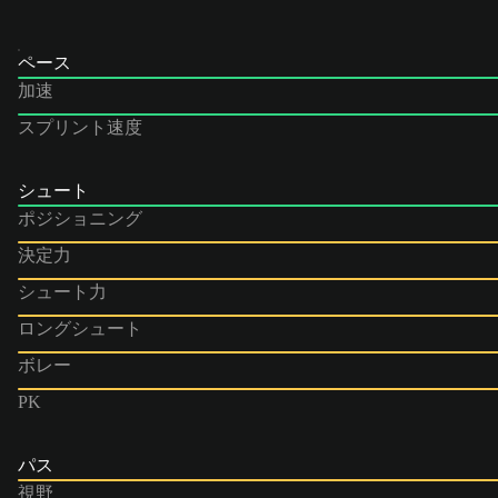
ペース
加速
スプリント速度
シュート
ポジショニング
決定力
シュート力
ロングシュート
ボレー
PK
パス
視野