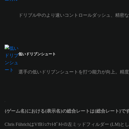
ドリブル中のより速いコントロールダッシュ、精密な
低いドリブンシュート
選手の低いドリブンシュートを打つ能力が向上。精度
{ゲーム名}における{表示名}の総合レートは{総合レート}で
Chris FührichはVfBｼｭﾂｯﾄｶﾞﾙﾄの左ミッドフィルダー 