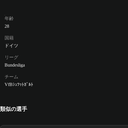
年齢
28
国籍
ドイツ
リーグ
Bundesliga
チーム
VfBｼｭﾂｯﾄｶﾞﾙﾄ
類似の選手