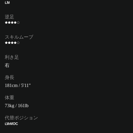
LM
逆足
スキルムーブ
利き足
右
身長
181cm / 5'11"
体重
73kg / 161lb
代替ポジション
LW
MOC