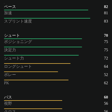
ペース
82
加速
81
スプリント速度
83
シュート
70
ポジショニング
75
決定力
75
シュート力
72
ロングシュート
64
ボレー
52
PK
62
パス
60
視野
56
クロス
56