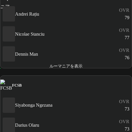
OVR
Andrei Rațiu
79
OVR
Nicolae Stanciu
77
OVR
Dennis Man
76
ルーマニアを表示
FCSB
OVR
Siyabonga Ngezana
73
OVR
Darius Olaru
73