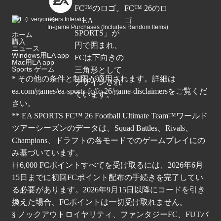
Users Interact
In-game Purchases (Includes Random Items)
ホーム
購入
ニュース
Windows用EA app
Mac用EA app
Sports ゲーム
* その他の条件と制限が適用されます。詳細は
ea.com/games/ea-sports-fc/fc-26/game-disclaimers
をご覧くだ
さい。
** EA SPORTS FC™ 26 Football Ultimate Team™ワールド
ツアーシーズンのデータは、Squad Battles、Rivals、
Champions、ドラフトの各モードでのゲームプレイにの
み基づいています。
††6,000 FCポイントすべてを受け取るには、2026年6月
15日までに初回FCポイント配布の手続きを完了してい
る必要があります。2026年9月15日以降にコードを引き
換えた場合、FCポイントは一切受け取れません。
§ ノックアウトロイヤリティ、ファンタジーFC、FUTバ