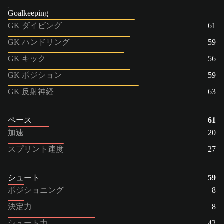
Goalkeeping
GK ダイビング
61
GK ハンドリング
59
GK キック
56
GK ポジション
59
GK 反射神経
63
ペース
61
加速
20
スプリント速度
27
シュート
59
ポジショニング
8
決定力
8
シュート力
42