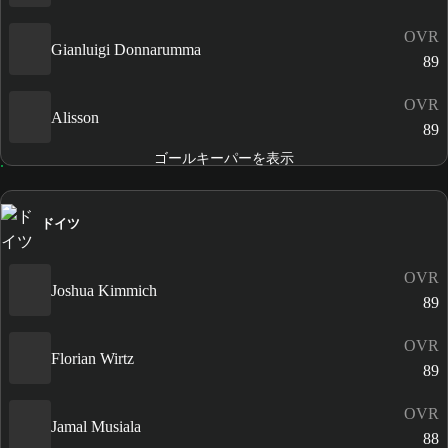
OVR
Gianluigi Donnarumma
89
OVR
Alisson
89
ゴールキーパーを表示
ドイツ
OVR
Joshua Kimmich
89
OVR
Florian Wirtz
89
OVR
Jamal Musiala
88