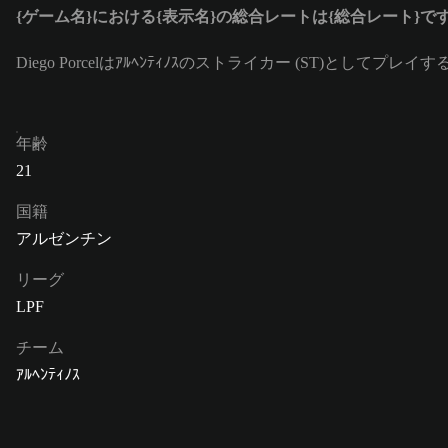
{ゲーム名}における{表示名}の総合レートは{総合レート}で
Diego Porcelはｱﾙﾍﾝﾃｨﾉｽのストライカー (ST)として
年齢
21
国籍
アルゼンチン
リーグ
LPF
チーム
ｱﾙﾍﾝﾃｨﾉｽ