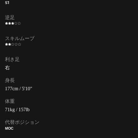
ST
逆足
スキルムーブ
利き足
右
身長
177cm / 5'10"
体重
71kg / 157lb
代替ポジション
MOC