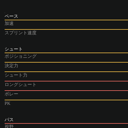
ペース
加速
スプリント速度
シュート
ポジショニング
決定力
シュート力
ロングシュート
ボレー
PK
パス
視野