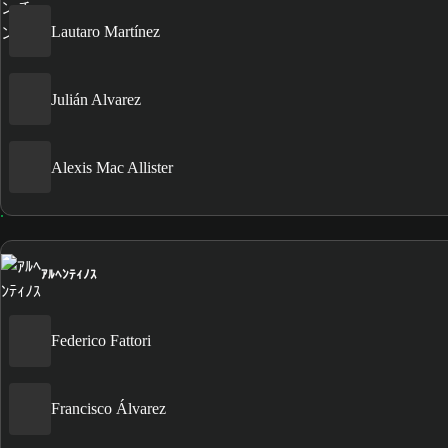
Lautaro Martínez
Julián Alvarez
Alexis Mac Allister
ｱﾙﾍﾝﾃｨﾉｽ
Federico Fattori
Francisco Álvarez