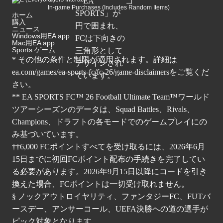
In-game Purchases (Includes Random Items)
ホーム
購入
ニュース
Windows用EA app
Mac用EA app
Sports ゲーム
* その他の条件と制限が適用されます。詳細は
ea.com/games/ea-sports-fc/fc-26/game-disclaimers
をご覧くだ
さい。
** EA SPORTS FC™ 26 Football Ultimate Team™ワールド
ツアーシーズンのデータは、Squad Battles、Rivals、
Champions、ドラフトの各モードでのゲームプレイにの
み基づいています。
††6,000 FCポイントすべてを受け取るには、2026年6月
15日までに初回FCポイント配布の手続きを完了してい
る必要があります。2026年9月15日以降にコードを引き
換えた場合、FCポイントは一切受け取れません。
§ ノックアウトロイヤリティ、ファンタジーFC、FUTバ
ースデー、アンサーコール、UEFA決勝への道の選手が
ピック対象となります。