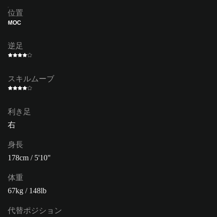
位置
MOC
逆足
スキルムーブ
利き足
右
身長
178cm / 5'10"
体重
67kg / 148lb
代替ポジション