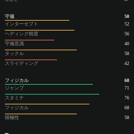
守備
50
インターセプト
52
ヘディング精度
56
守備意識
40
タックル
58
スライディング
42
フィジカル
68
ジャンプ
71
スタミナ
76
フィジカル
68
積極性
58