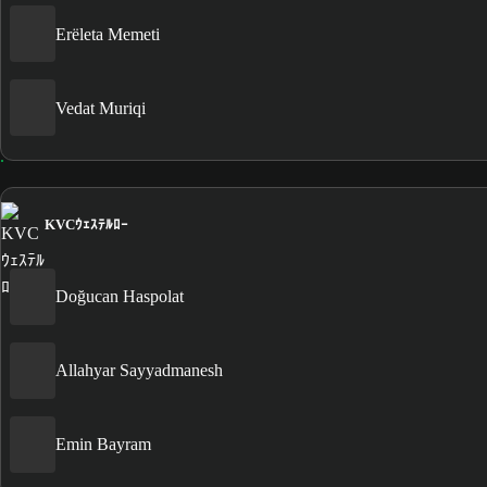
Erëleta Memeti
Vedat Muriqi
KVCｳｪｽﾃﾙﾛｰ
Doğucan Haspolat
Allahyar Sayyadmanesh
Emin Bayram