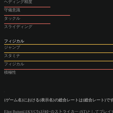
ヘディング精度
守備意識
タックル
スライディング
フィジカル
ジャンプ
スタミナ
フィジカル
積極性
{ゲーム名}における{表示名}の総合レートは{総合レート}で
Eliot BujupiはKVCｳｪｽﾃﾙﾛｰのストライカー (ST)とし