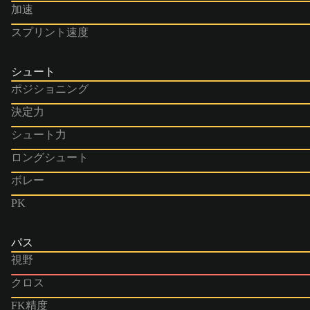
加速
スプリント速度
シュート
ポジショニング
決定力
シュート力
ロングシュート
ボレー
PK
パス
視野
クロス
FK精度