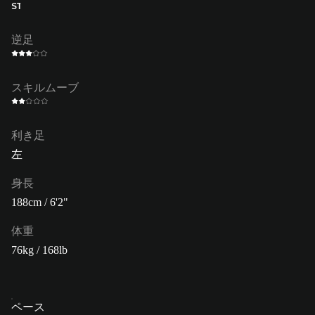
ST
逆足
スキルムーブ
利き足
左
身長
188cm / 6'2"
体重
76kg / 168lb
ペース