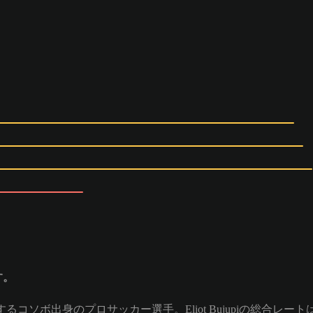
す。
てプレイするコソボ出身のプロサッカー選手。Eliot Bujupiの総合レート