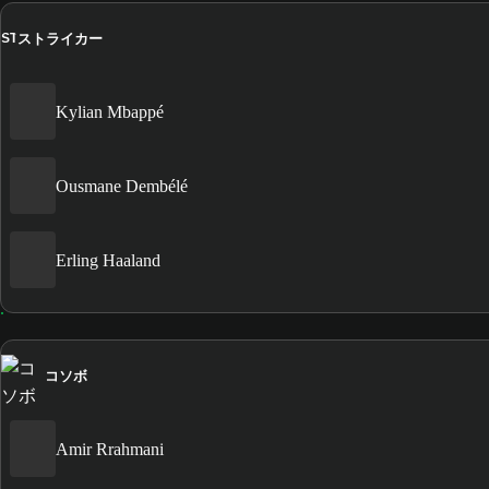
ストライカー
ST
Kylian Mbappé
Ousmane Dembélé
Erling Haaland
コソボ
Amir Rrahmani