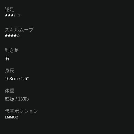
逆足
スキルムーブ
利き足
右
身長
168cm / 5'6"
体重
63kg / 139lb
代替ポジション
LM
MOC