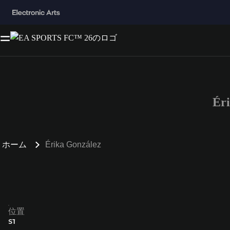
Ér
ホーム
Érika González
位置
ST