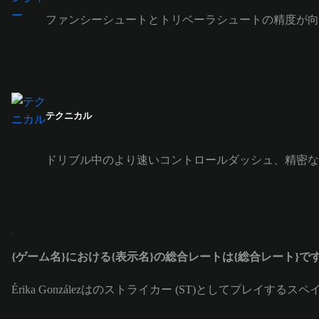
ファンシーシュートとトリベーラシュートの精度が向
テクニカル
ドリブル中のより速いコントロールダッシュ、精密な
{ゲーム名}における{表示名}の総合レートは{総合レート}で
Érika Gonzálezはのストライカー (ST)としてプレイするス