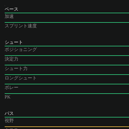
ペース
加速
スプリント速度
シュート
ポジショニング
決定力
シュート力
ロングシュート
ボレー
PK
パス
視野