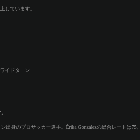
上しています。
ワイドターン
す。
ペイン出身のプロサッカー選手。Érika Gonzálezの総合レートは75