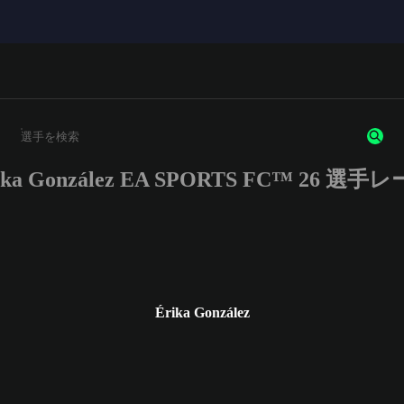
ika González EA SPORTS FC™ 26 選手
3文字以上の文字または数字を入力してください。
Érika González