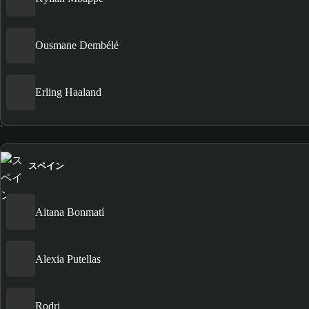
Ousmane Dembélé
Erling Haaland
スペイン
Aitana Bonmatí
Alexia Putellas
Rodri