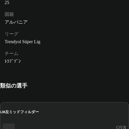
25
国籍
アルバニア
リーグ
Trendyol Süper Lig
チーム
ﾄﾗﾌﾞｿﾞﾝ
類似の選手
左ミッドフィルダー
LM
OVR