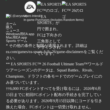
Users Interact
In-game Purchases (Includes Random Items)
ホーム
購入
ニュース
Windows用EA app
Mac用EA app
Sports ゲーム
* その他の条件と制限が適用されます。詳細は
ea.com/games/ea-sports-fc/fc-26/game-disclaimers
をご覧くだ
さい。
** EA SPORTS FC™ 26 Football Ultimate Team™ワールド
ツアーシーズンのデータは、Squad Battles、Rivals、
Champions、ドラフトの各モードでのゲームプレイにの
み基づいています。
††6,000 FCポイントすべてを受け取るには、2026年6月
15日までに初回FCポイント配布の手続きを完了してい
る必要があります。2026年9月15日以降にコードを引き
換えた場合、FCポイントは一切受け取れません。