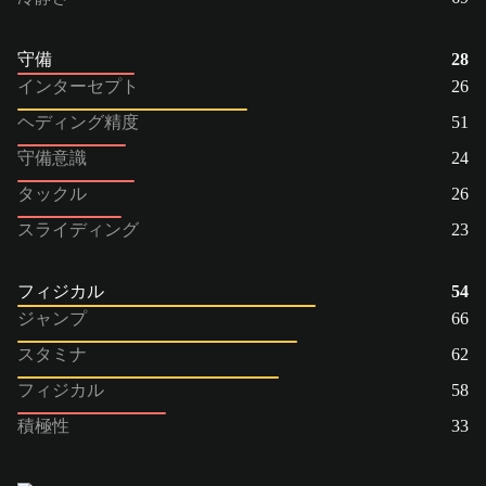
守備
28
インターセプト
26
ヘディング精度
51
守備意識
24
タックル
26
スライディング
23
フィジカル
54
ジャンプ
66
スタミナ
62
フィジカル
58
積極性
33