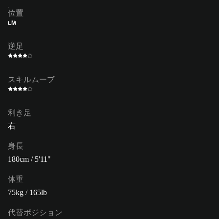
位置
LM
逆足
スキルムーブ
利き足
右
身長
180cm / 5'11"
体重
75kg / 165lb
代替ポジション