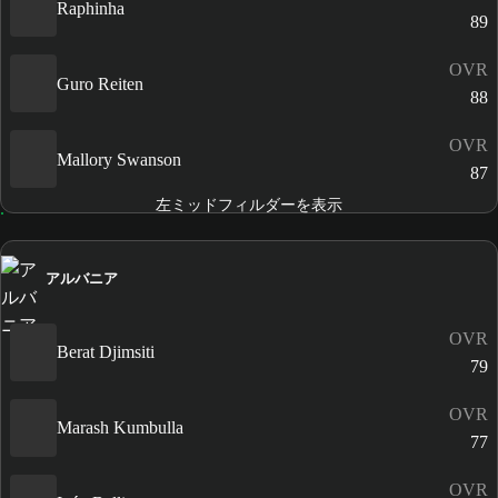
Raphinha
89
OVR
Guro Reiten
88
OVR
Mallory Swanson
87
左ミッドフィルダーを表示
アルバニア
OVR
Berat Djimsiti
79
OVR
Marash Kumbulla
77
OVR