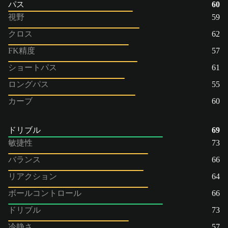
パス
60
視野
59
クロス
62
FK精度
57
ショートパス
61
ロングパス
55
カーブ
60
ドリブル
69
敏捷性
73
バランス
66
リアクション
64
ボールコントロール
66
ドリブル
73
冷静さ
57