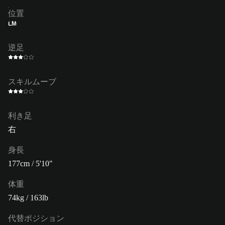
位置
LM
逆足
スキルムーブ
利き足
右
身長
177cm / 5'10"
体重
74kg / 163lb
代替ポジション