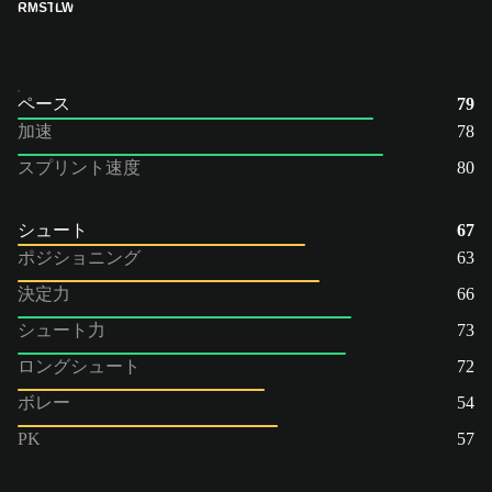
RM
ST
LW
ペース
79
加速
78
スプリント速度
80
シュート
67
ポジショニング
63
決定力
66
シュート力
73
ロングシュート
72
ボレー
54
PK
57