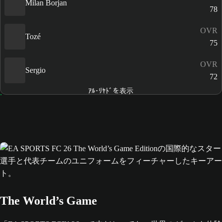
Milan Borjan
78
OVR
Tozé
75
OVR
Sergio
72
ｱﾙ･ﾘﾔﾄﾞを表示
The World’s Game