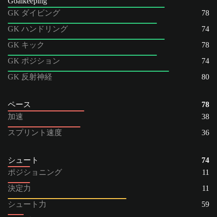
Goalkeeping
GK ダイビング
78
GK ハンドリング
74
GK キック
78
GK ポジション
74
GK 反射神経
80
ペース
78
加速
38
スプリント速度
36
シュート
74
ポジショニング
11
決定力
11
シュート力
59