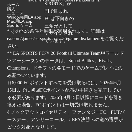
In-game Purchases (Includes Random Items)
ホーム
購入
ニュース
Windows用EA app
Mac用EA app
Sports ゲーム
* その他の条件と制限が適用されます。詳細は
ea.com/games/ea-sports-fc/fc-26/game-disclaimers
をご覧くだ
さい。
** EA SPORTS FC™ 26 Football Ultimate Team™ワールド
ツアーシーズンのデータは、Squad Battles、Rivals、
Champions、ドラフトの各モードでのゲームプレイにの
み基づいています。
††6,000 FCポイントすべてを受け取るには、2026年6月
15日までに初回FCポイント配布の手続きを完了してい
る必要があります。2026年9月15日以降にコードを引き
換えた場合、FCポイントは一切受け取れません。
§ ノックアウトロイヤリティ、ファンタジーFC、FUTバ
ースデー、アンサーコール、UEFA決勝への道の選手が
ピック対象となります。