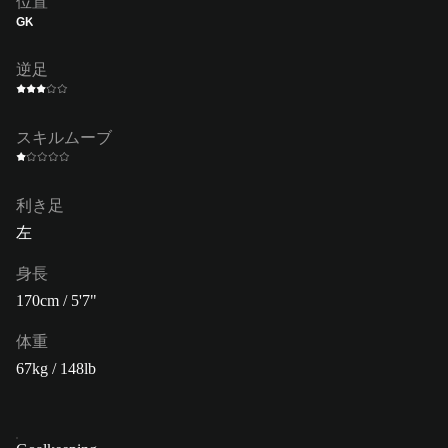
位置
GK
逆足
スキルムーブ
利き足
左
身長
170cm / 5'7"
体重
67kg / 148lb