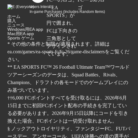
Users Interact
In-game Purchases (Includes Random Items)
ホーム
購入
ニュース
Windows用EA app
Mac用EA app
Sports ゲーム
* その他の条件と制限が適用されます。詳細は
ea.com/games/ea-sports-fc/fc-26/game-disclaimers
をご覧くだ
さい。
** EA SPORTS FC™ 26 Football Ultimate Team™ワールド
ツアーシーズンのデータは、Squad Battles、Rivals、
Champions、ドラフトの各モードでのゲームプレイにの
み基づいています。
††6,000 FCポイントすべてを受け取るには、2026年6月
15日までに初回FCポイント配布の手続きを完了してい
る必要があります。2026年9月15日以降にコードを引き
換えた場合、FCポイントは一切受け取れません。
§ ノックアウトロイヤリティ、ファンタジーFC、FUTバ
ースデー、アンサーコール、UEFA決勝への道の選手が