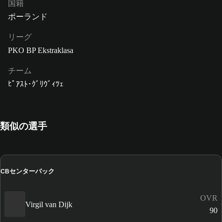
国籍
ポーランド
リーグ
PKO BP Ekstraklasa
チーム
ﾋﾟｱｽﾄ･ｸﾞﾘｳﾞｨﾂｪ
類似の選手
センターバック
CB
OVR
Virgil van Dijk
90