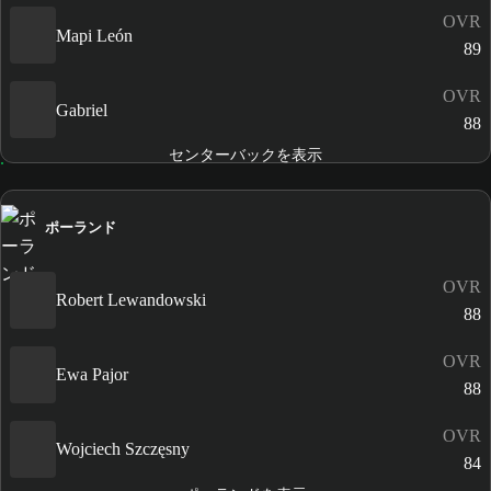
OVR
Mapi León
89
OVR
Gabriel
88
センターバックを表示
ポーランド
OVR
Robert Lewandowski
88
OVR
Ewa Pajor
88
OVR
Wojciech Szczęsny
84