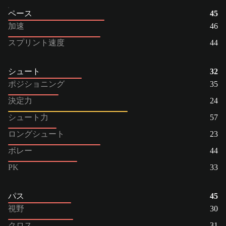
ペース
45
加速
46
スプリント速度
44
シュート
32
ポジショニング
35
決定力
24
シュート力
57
ロングシュート
23
ボレー
44
PK
33
パス
45
視野
30
クロス
31