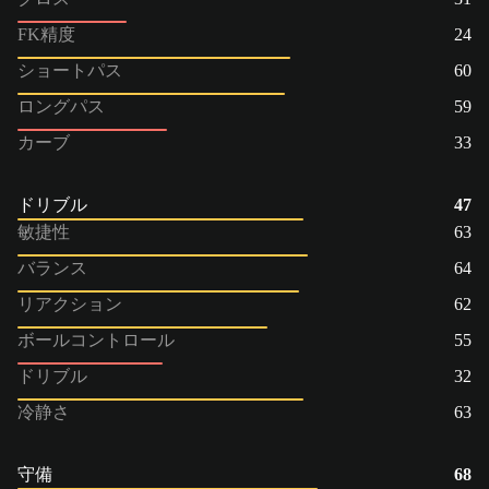
FK精度
24
ショートパス
60
ロングパス
59
カーブ
33
ドリブル
47
敏捷性
63
バランス
64
リアクション
62
ボールコントロール
55
ドリブル
32
冷静さ
63
守備
68