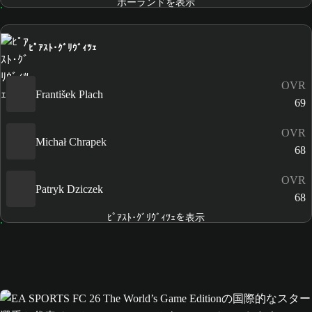
ポーランドを表示
ﾋﾟｱｽﾄ･ｸﾞﾘｳﾞｨﾂｪ
OVR
František Plach
69
OVR
Michał Chrapek
68
OVR
Patryk Dziczek
68
ﾋﾟｱｽﾄ･ｸﾞﾘｳﾞｨﾂｪを表示