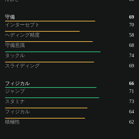
守備
69
インターセプト
70
ヘディング精度
58
守備意識
68
タックル
74
スライディング
69
フィジカル
66
ジャンプ
71
スタミナ
73
フィジカル
64
積極性
62