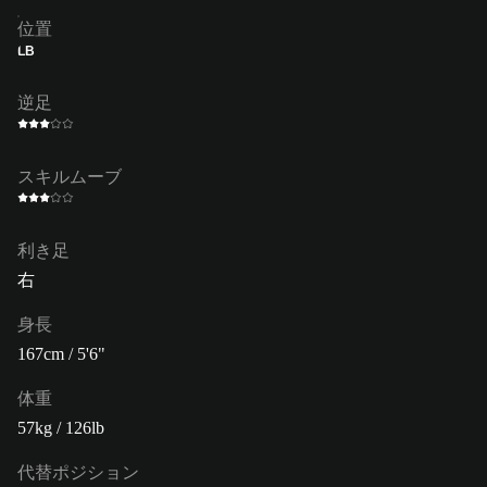
位置
LB
逆足
スキルムーブ
利き足
右
身長
167cm / 5'6"
体重
57kg / 126lb
代替ポジション