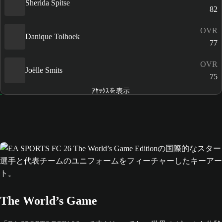
Sherida Spitse
82
OVR
Danique Tolhoek
77
OVR
Joëlle Smits
75
ｱﾔｯｸｽを表示
The World’s Game