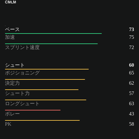
CM
LM
ペース
73
加速
75
スプリント速度
72
シュート
60
ポジショニング
65
決定力
62
シュート力
57
ロングシュート
63
ボレー
43
PK
58