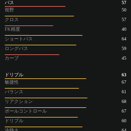
パス
57
視野
50
クロス
57
FK精度
40
ショートパス
64
ロングパス
59
カーブ
45
ドリブル
63
敏捷性
67
バランス
61
リアクション
68
ボールコントロール
67
ドリブル
60
冷静さ
64