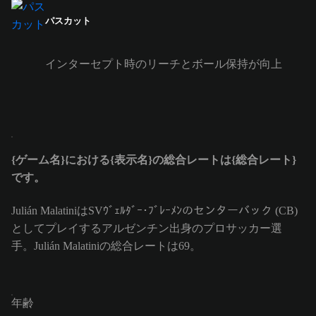
パスカット
インターセプト時のリーチとボール保持が向上
{ゲーム名}における{表示名}の総合レートは{総合レート}
です。
Julián MalatiniはSVｳﾞｪﾙﾀﾞｰ･ﾌﾞﾚｰﾒﾝのセンターバック (CB)
としてプレイするアルゼンチン出身のプロサッカー選
手。Julián Malatiniの総合レートは69。
年齢