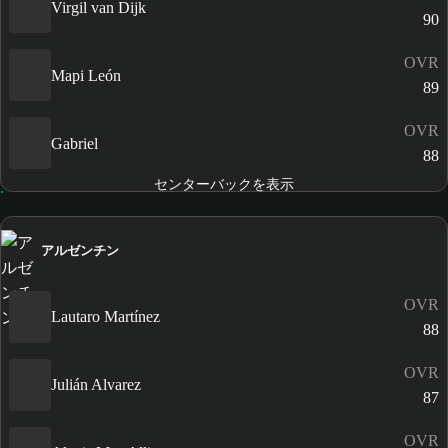
Virgil van Dijk
90
OVR
Mapi León
89
OVR
Gabriel
88
センターバックを表示
アルゼンチン
OVR
Lautaro Martínez
88
OVR
Julián Alvarez
87
OVR