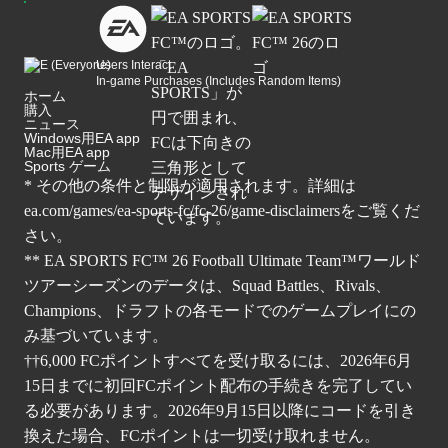
Users Interact
In-game Purchases (Includes Random Items)
ホーム
購入
ニュース
Windows用EA app
Mac用EA app
Sports ゲーム
* その他の条件と制限が適用されます。詳細は
ea.com/games/ea-sports-fc/fc-26/game-disclaimers
をご覧くだ
さい。
** EA SPORTS FC™ 26 Football Ultimate Team™ワールド
ツアーシーズンのデータは、Squad Battles、Rivals、
Champions、ドラフトの各モードでのゲームプレイにの
み基づいています。
††6,000 FCポイントすべてを受け取るには、2026年6月
15日までに初回FCポイント配布の手続きを完了してい
る必要があります。2026年9月15日以降にコードを引き
換えた場合、FCポイントは一切受け取れません。