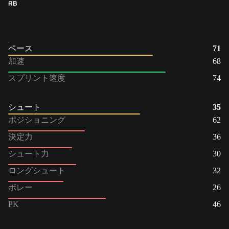
RB
ペース
71
加速
68
スプリント速度
74
シュート
35
ポジショニング
62
決定力
36
シュート力
30
ロングシュート
32
ボレー
26
PK
46