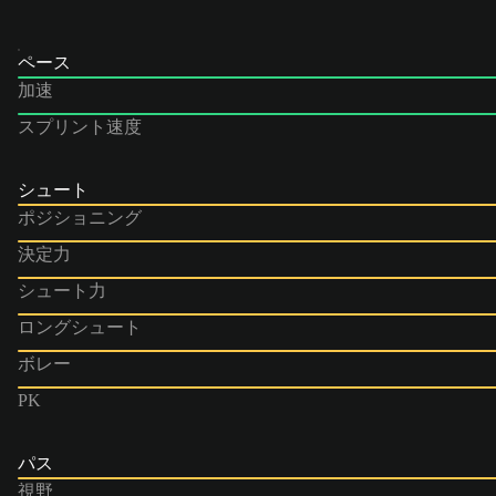
ペース
加速
スプリント速度
シュート
ポジショニング
決定力
シュート力
ロングシュート
ボレー
PK
パス
視野