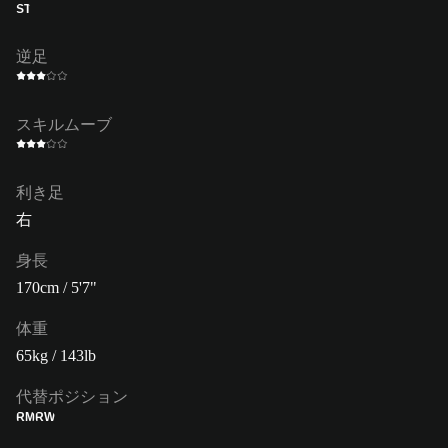
ST
逆足
スキルムーブ
利き足
右
身長
170cm / 5'7"
体重
65kg / 143lb
代替ポジション
RM
RW