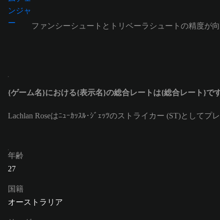
ファンシーシュートとトリベーラシュートの精度が向
{ゲーム名}における{表示名}の総合レートは{総合レート}で
Lachlan Roseはﾆｭｰｶｯｽﾙ･ｼﾞｪｯﾂのストライカー (ST
年齢
27
国籍
オーストラリア