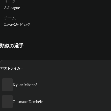
リーグ
A-League
チーム
ﾆｭｰｶｯｽﾙ･ｼﾞｪｯﾂ
類似の選手
ストライカー
ST
Kylian Mbappé
Ousmane Dembélé