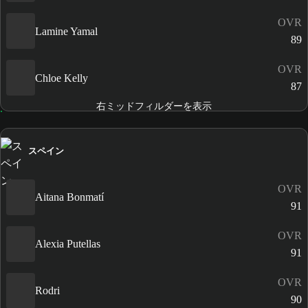
OVR
Lamine Yamal
89
OVR
Chloe Kelly
87
右ミッドフィルダーを表示
スペイン
OVR
Aitana Bonmatí
91
OVR
Alexia Putellas
91
OVR
Rodri
90