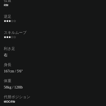
位置
RM
逆足
スキルムーブ
利き足
右
身長
167cm / 5'6"
体重
58kg / 128lb
代替ポジション
MOC
RW