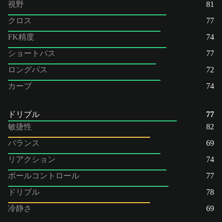
視野
81
クロス
77
FK精度
74
ショートパス
77
ロングパス
72
カーブ
74
ドリブル
77
敏捷性
82
バランス
69
リアクション
74
ボールコントロール
77
ドリブル
78
冷静さ
69