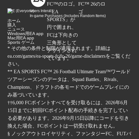
Users Interact
In-game Purchases (Includes Random Items)
ホーム
購入
ニュース
Windows用EA app
Mac用EA app
Sports ゲーム
* その他の条件と制限が適用されます。詳細は
ea.com/games/ea-sports-fc/fc-26/game-disclaimers
をご覧くだ
さい。
** EA SPORTS FC™ 26 Football Ultimate Team™ワールド
ツアーシーズンのデータは、Squad Battles、Rivals、
Champions、ドラフトの各モードでのゲームプレイにの
み基づいています。
††6,000 FCポイントすべてを受け取るには、2026年6月
15日までに初回FCポイント配布の手続きを完了してい
る必要があります。2026年9月15日以降にコードを引き
換えた場合、FCポイントは一切受け取れません。
§ ノックアウトロイヤリティ、ファンタジーFC、FUTバ