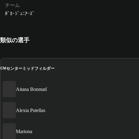
チーム
ﾎﾞｶ･ｼﾞｭﾆｱｰｽﾞ
類似の選手
センターミッドフィルダー
CM
Aitana Bonmatí
Alexia Putellas
Mariona