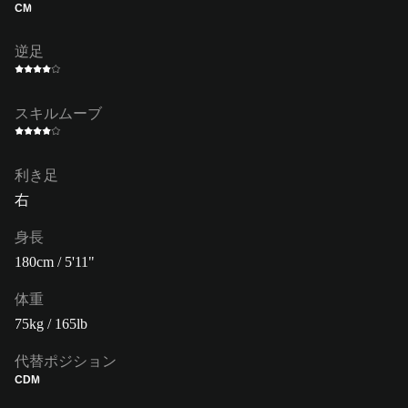
CM
逆足
スキルムーブ
利き足
右
身長
180cm / 5'11"
体重
75kg / 165lb
代替ポジション
CDM