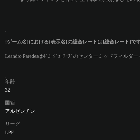
{ゲーム名}における{表示名}の総合レートは{総合レート}で
Leandro Paredesはﾎﾞｶ･ｼﾞｭﾆｱｰｽﾞのセンターミッドフ
年齢
32
国籍
アルゼンチン
リーグ
LPF