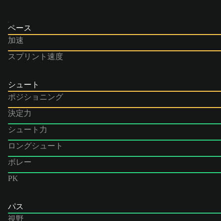
ペース
加速
スプリント速度
シュート
ポジショニング
決定力
シュート力
ロングシュート
ボレー
PK
パス
視野