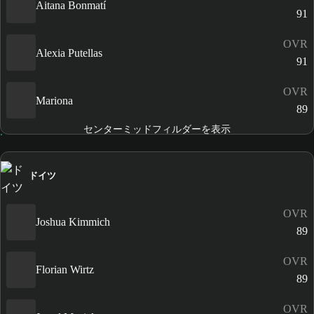
Aitana Bonmatí
91
OVR
Alexia Putellas
91
OVR
Mariona
89
センターミッドフィルダーを表示
ドイツ
OVR
Joshua Kimmich
89
OVR
Florian Wirtz
89
OVR