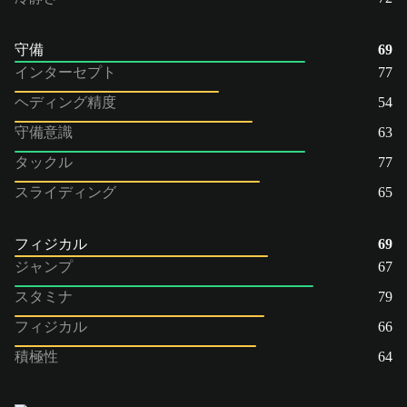
守備
69
インターセプト
77
ヘディング精度
54
守備意識
63
タックル
77
スライディング
65
フィジカル
69
ジャンプ
67
スタミナ
79
フィジカル
66
積極性
64