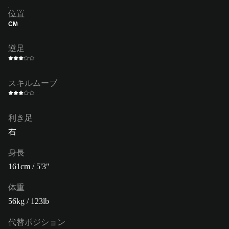
位置
CM
逆足
スキルムーブ
利き足
右
身長
161cm / 5'3"
体重
56kg / 123lb
代替ポジション