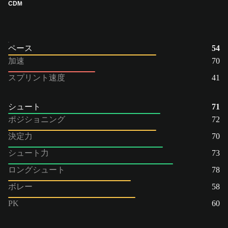
CDM
ペース
54
加速
70
スプリント速度
41
シュート
71
ポジショニング
72
決定力
70
シュート力
73
ロングシュート
78
ボレー
58
PK
60