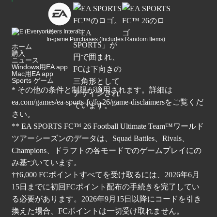
Users Interact
In-game Purchases (Includes Random Items)
ホーム
購入
ニュース
Windows用EA app
Mac用EA app
Sports ゲーム
* その他の条件と制限が適用されます。詳細は
ea.com/games/ea-sports-fc/fc-26/game-disclaimers
をご覧くだ
さい。
** EA SPORTS FC™ 26 Football Ultimate Team™ワールド
ツアーシーズンのデータは、Squad Battles、Rivals、
Champions、ドラフトの各モードでのゲームプレイにの
み基づいています。
††6,000 FCポイントすべてを受け取るには、2026年6月
15日までに初回FCポイント配布の手続きを完了してい
る必要があります。2026年9月15日以降にコードを引き
換えた場合、FCポイントは一切受け取れません。