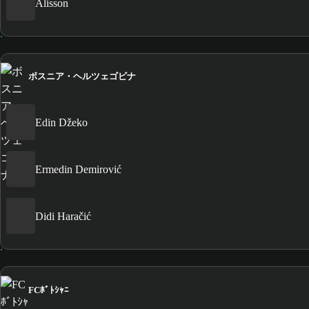
Alisson
ボスニア・ヘルツェゴビナ
Edin Džeko
Ermedin Demirović
Didi Haračić
FCﾎﾞﾄｼｬﾆ