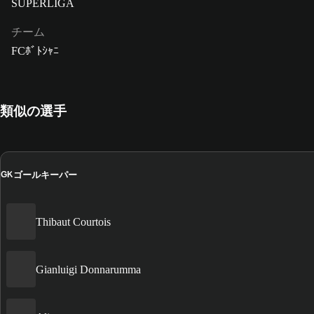
SUPERLIGA
チーム
FCﾎﾞﾄｼｬﾆ
類似の選手
ゴールキーパー
GK
Thibaut Courtois
Gianluigi Donnarumma