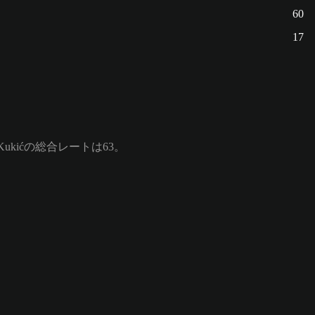
60
17
Kukićの総合レートは63。