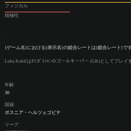
フィジカル
積極性
{ゲーム名}における{表示名}の総合レートは{総合レート}で
Luka KukićはFCﾎﾞﾄｼｬﾆのゴールキーパー (GK)とし
年齢
30
国籍
ボスニア・ヘルツェゴビナ
リーグ