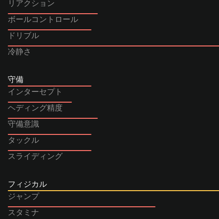
リアクション
ボールコントロール
ドリブル
冷静さ
守備
インターセプト
ヘディング精度
守備意識
タックル
スライディング
フィジカル
ジャンプ
スタミナ