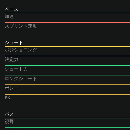
ペース
加速
スプリント速度
シュート
ポジショニング
決定力
シュート力
ロングシュート
ボレー
PK
パス
視野