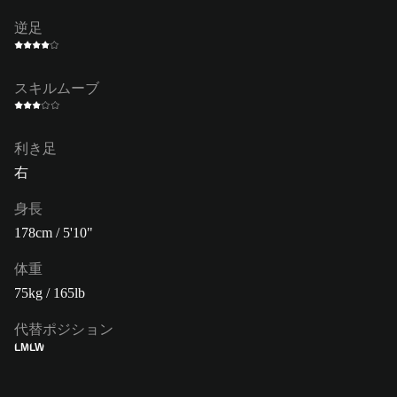
逆足
スキルムーブ
利き足
右
身長
178cm / 5'10"
体重
75kg / 165lb
代替ポジション
LM
LW