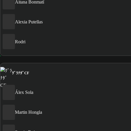
Aitana Bonmatí
Alexia Putellas
Rodri
ｸﾞﾗﾅﾀﾞCF
Álex Sola
Martin Hongla