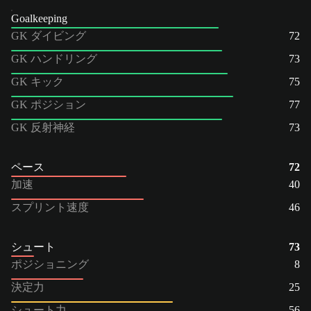
Goalkeeping
GK ダイビング
72
GK ハンドリング
73
GK キック
75
GK ポジション
77
GK 反射神経
73
ペース
72
加速
40
スプリント速度
46
シュート
73
ポジショニング
8
決定力
25
シュート力
56