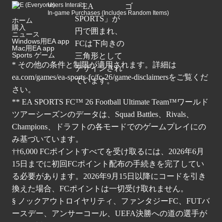
Users Interact
In-game Purchases (Includes Random Items)
ホーム
購入
ニュース
Windows用EA app
Mac用EA app
Sports ゲーム
* その他の条件と制限が適用されます。詳細は
ea.com/games/ea-sports-fc/fc-26/game-disclaimers
をご覧くだ
さい。
** EA SPORTS FC™ 26 Football Ultimate Team™ワールド
ツアーシーズンのデータは、Squad Battles、Rivals、
Champions、ドラフトの各モードでのゲームプレイにの
み基づいています。
††6,000 FCポイントすべてを受け取るには、2026年6月
15日までに初回FCポイント配布の手続きを完了してい
る必要があります。2026年9月15日以降にコードを引き
換えた場合、FCポイントは一切受け取れません。
§ ノックアウトロイヤリティ、ファンタジーFC、FUTバ
ースデー、アンサーコール、UEFA決勝への道の選手が