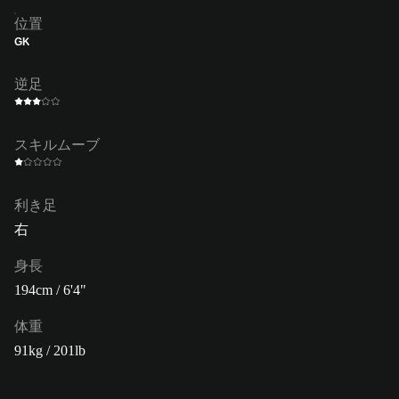
位置
GK
逆足
スキルムーブ
利き足
右
身長
194cm / 6'4"
体重
91kg / 201lb