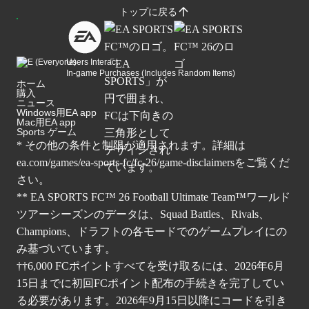
トップに戻る
Users Interact
In-game Purchases (Includes Random Items)
ホーム
購入
ニュース
Windows用EA app
Mac用EA app
Sports ゲーム
* その他の条件と制限が適用されます。詳細は
ea.com/games/ea-sports-fc/fc-26/game-disclaimers
をご覧くだ
さい。
** EA SPORTS FC™ 26 Football Ultimate Team™ワールド
ツアーシーズンのデータは、Squad Battles、Rivals、
Champions、ドラフトの各モードでのゲームプレイにの
み基づいています。
††6,000 FCポイントすべてを受け取るには、2026年6月
15日までに初回FCポイント配布の手続きを完了してい
る必要があります。2026年9月15日以降にコードを引き