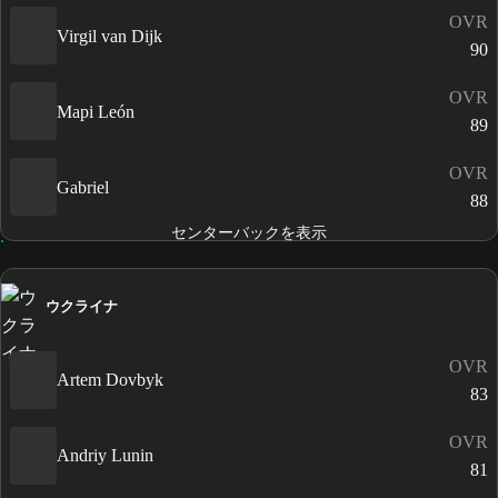
OVR
Virgil van Dijk
90
OVR
Mapi León
89
OVR
Gabriel
88
センターバックを表示
ウクライナ
OVR
Artem Dovbyk
83
OVR
Andriy Lunin
81