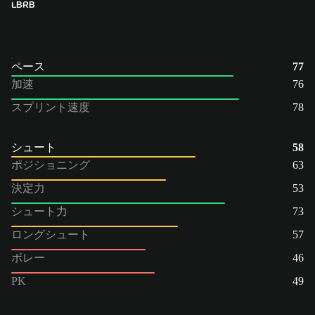
LB
RB
ペース
77
加速
76
スプリント速度
78
シュート
58
ポジショニング
63
決定力
53
シュート力
73
ロングシュート
57
ボレー
46
PK
49