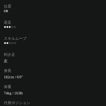
位置
CB
逆足
スキルムーブ
利き足
左
身長
182cm / 6'0"
体重
74kg / 163lb
代替ポジション