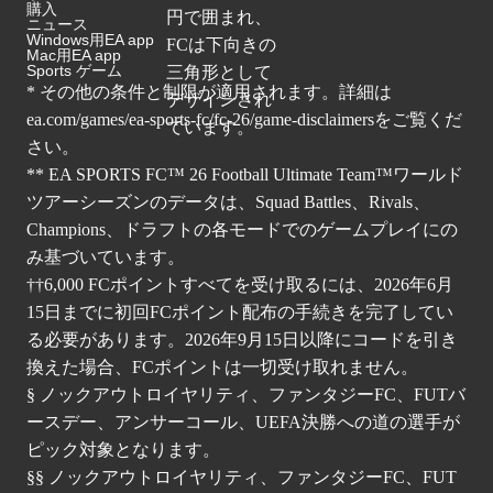
購入
ニュース
Windows用EA app
Mac用EA app
Sports ゲーム
* その他の条件と制限が適用されます。詳細は
ea.com/games/ea-sports-fc/fc-26/game-disclaimers
をご覧くだ
さい。
** EA SPORTS FC™ 26 Football Ultimate Team™ワールド
ツアーシーズンのデータは、Squad Battles、Rivals、
Champions、ドラフトの各モードでのゲームプレイにの
み基づいています。
††6,000 FCポイントすべてを受け取るには、2026年6月
15日までに初回FCポイント配布の手続きを完了してい
る必要があります。2026年9月15日以降にコードを引き
換えた場合、FCポイントは一切受け取れません。
§ ノックアウトロイヤリティ、ファンタジーFC、FUTバ
ースデー、アンサーコール、UEFA決勝への道の選手が
ピック対象となります。
§§ ノックアウトロイヤリティ、ファンタジーFC、FUT