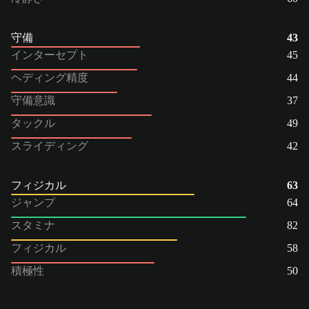
守備
43
インターセプト
45
ヘディング精度
44
守備意識
37
タックル
49
スライディング
42
フィジカル
63
ジャンプ
64
スタミナ
82
フィジカル
58
積極性
50