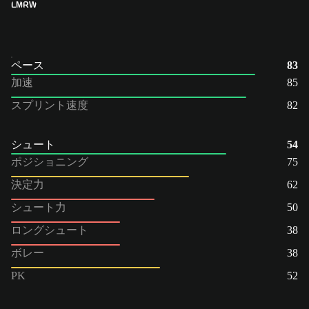
LM
RW
ペース
83
加速
85
スプリント速度
82
シュート
54
ポジショニング
75
決定力
62
シュート力
50
ロングシュート
38
ボレー
38
PK
52