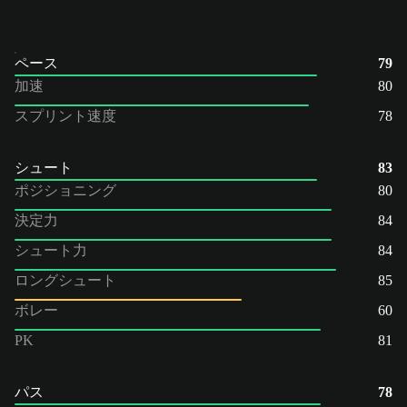
ペース
79
加速
80
スプリント速度
78
シュート
83
ポジショニング
80
決定力
84
シュート力
84
ロングシュート
85
ボレー
60
PK
81
パス
78