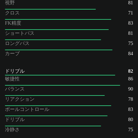
視野
81
クロス
71
FK精度
83
ショートパス
81
ロングパス
75
カーブ
84
ドリブル
82
敏捷性
86
バランス
90
リアクション
78
ボールコントロール
83
ドリブル
80
冷静さ
75