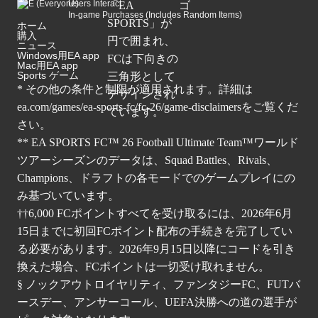
Users Interact
In-game Purchases (Includes Random Items)
ホーム
購入
ニュース
Windows用EA app
Mac用EA app
Sports ゲーム
* その他の条件と制限が適用されます。詳細は
ea.com/games/ea-sports-fc/fc-26/game-disclaimers
をご覧くだ
さい。
** EA SPORTS FC™ 26 Football Ultimate Team™ワールド
ツアーシーズンのデータは、Squad Battles、Rivals、
Champions、ドラフトの各モードでのゲームプレイにの
み基づいています。
††6,000 FCポイントすべてを受け取るには、2026年6月
15日までに初回FCポイント配布の手続きを完了してい
る必要があります。2026年9月15日以降にコードを引き
換えた場合、FCポイントは一切受け取れません。
§ ノックアウトロイヤリティ、ファンタジーFC、FUTバ
ースデー、アンサーコール、UEFA決勝への道の選手が