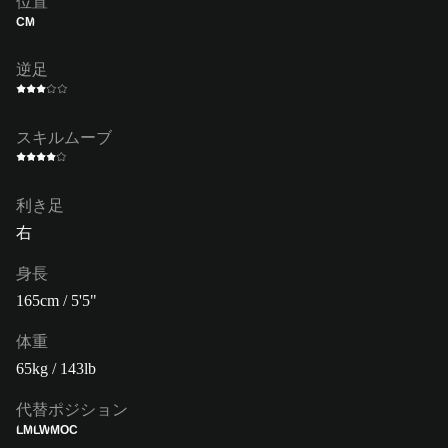
位置
CM
逆足
スキルムーブ
利き足
右
身長
165cm / 5'5"
体重
65kg / 143lb
代替ポジション
LM
LW
MOC