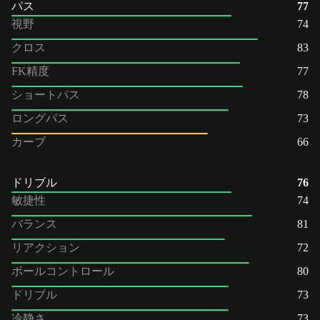
パス
77
視野
74
クロス
83
FK精度
77
ショートパス
78
ロングパス
73
カーブ
66
ドリブル
76
敏捷性
74
バランス
81
リアクション
72
ボールコントロール
80
ドリブル
73
冷静さ
73