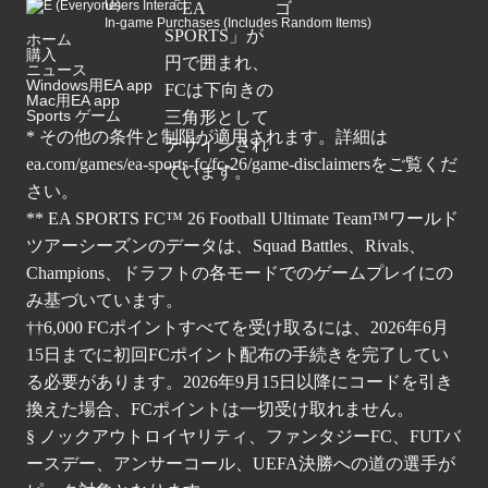
Users Interact
In-game Purchases (Includes Random Items)
ホーム
購入
ニュース
Windows用EA app
Mac用EA app
Sports ゲーム
* その他の条件と制限が適用されます。詳細は
ea.com/games/ea-sports-fc/fc-26/game-disclaimers
をご覧くだ
さい。
** EA SPORTS FC™ 26 Football Ultimate Team™ワールド
ツアーシーズンのデータは、Squad Battles、Rivals、
Champions、ドラフトの各モードでのゲームプレイにの
み基づいています。
††6,000 FCポイントすべてを受け取るには、2026年6月
15日までに初回FCポイント配布の手続きを完了してい
る必要があります。2026年9月15日以降にコードを引き
換えた場合、FCポイントは一切受け取れません。
§ ノックアウトロイヤリティ、ファンタジーFC、FUTバ
ースデー、アンサーコール、UEFA決勝への道の選手が