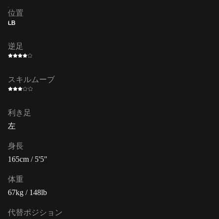
位置
LB
逆足
スキルムーブ
利き足
左
身長
165cm / 5'5"
体重
67kg / 148lb
代替ポジション