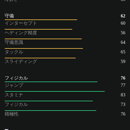
守備
62
インターセプト
60
ヘディング精度
56
守備意識
64
タックル
65
スライディング
59
フィジカル
76
ジャンプ
77
スタミナ
83
フィジカル
73
積極性
76