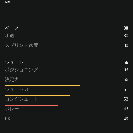
RM
ペース
80
加速
80
スプリント速度
80
シュート
56
ポジショニング
63
決定力
56
シュート力
61
ロングシュート
53
ボレー
43
PK
49