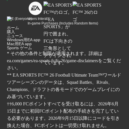
Users Interact
In-game Purchases (Includes Random Items)
ホーム
購入
ニュース
Windows用EA app
Mac用EA app
Sports ゲーム
* その他の条件と制限が適用されます。詳細は
ea.com/games/ea-sports-fc/fc-26/game-disclaimers
をご覧くだ
さい。
** EA SPORTS FC™ 26 Football Ultimate Team™ワールド
ツアーシーズンのデータは、Squad Battles、Rivals、
Champions、ドラフトの各モードでのゲームプレイにの
み基づいています。
††6,000 FCポイントすべてを受け取るには、2026年6月
15日までに初回FCポイント配布の手続きを完了してい
る必要があります。2026年9月15日以降にコードを引き
換えた場合、FCポイントは一切受け取れません。