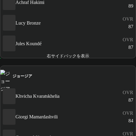
Achraf Hakimi
89
OVR
Lucy Bronze
87
OVR
Jules Koundé
87
右サイドバックを表示
ジョージア
OVR
Khvicha Kvaratskhelia
87
OVR
Giorgi Mamardashvili
84
OVR