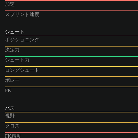
加速
スプリント速度
シュート
ポジショニング
決定力
シュート力
ロングシュート
ボレー
PK
パス
視野
クロス
FK精度