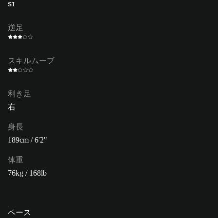
ST
逆足
スキルムーブ
利き足
右
身長
189cm / 6'2"
体重
76kg / 168lb
ペース