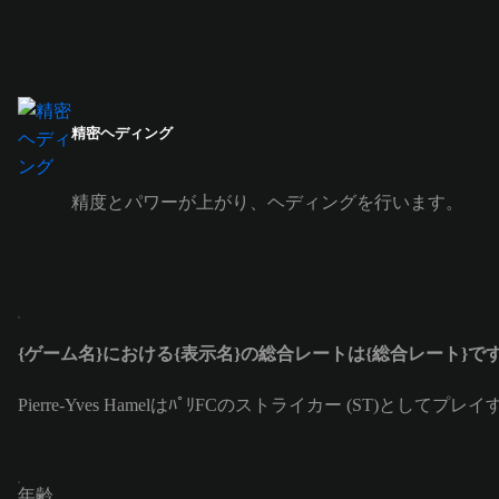
精密ヘディング
精度とパワーが上がり、ヘディングを行います。
{ゲーム名}における{表示名}の総合レートは{総合レート}で
Pierre-Yves HamelはﾊﾟﾘFCのストライカー (ST)として
年齢