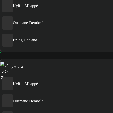
Kylian Mbappé
Ousmane Dembélé
Erling Haaland
フランス
Kylian Mbappé
Ousmane Dembélé