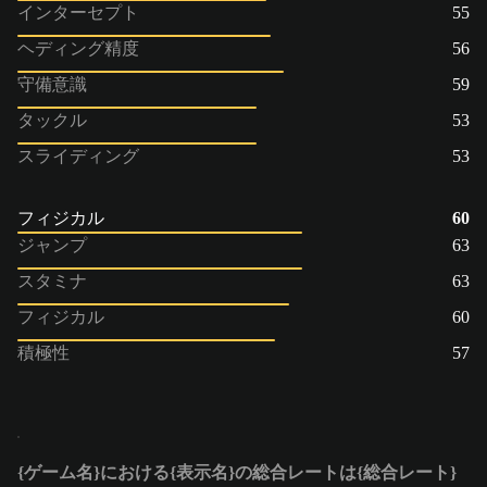
インターセプト
55
ヘディング精度
56
守備意識
59
タックル
53
スライディング
53
フィジカル
60
ジャンプ
63
スタミナ
63
フィジカル
60
積極性
57
{ゲーム名}における{表示名}の総合レートは{総合レート}