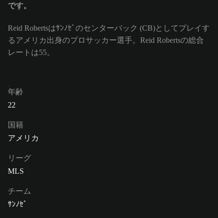
です。
Reid Robertsはｻﾝﾉｾﾞのセンターバック (CB)としてプレイす
るアメリカ出身のプロサッカー選手。Reid Robertsの総合
レートは55。
年齢
22
国籍
アメリカ
リーグ
MLS
チーム
ｻﾝﾉｾﾞ