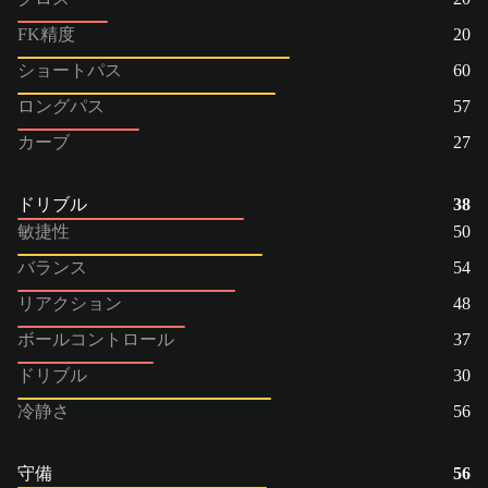
FK精度
20
ショートパス
60
ロングパス
57
カーブ
27
ドリブル
38
敏捷性
50
バランス
54
リアクション
48
ボールコントロール
37
ドリブル
30
冷静さ
56
守備
56