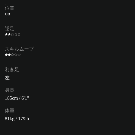
位置
CB
逆足
スキルムーブ
利き足
左
身長
185cm / 6'1"
体重
81kg / 179lb