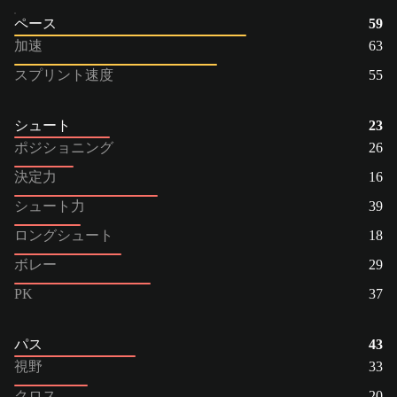
ペース
59
加速
63
スプリント速度
55
シュート
23
ポジショニング
26
決定力
16
シュート力
39
ロングシュート
18
ボレー
29
PK
37
パス
43
視野
33
クロス
20