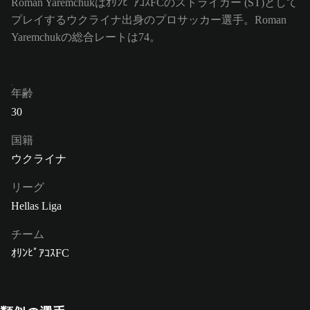
Roman YaremchukはｵﾘﾝﾋﾟｱｺｽFCのストライカー (ST)として
プレイするウクライナ出身のプロサッカー選手。Roman
Yaremchukの総合レートは74。
年齢
30
国籍
ウクライナ
リーグ
Hellas Liga
チーム
ｵﾘﾝﾋﾟｱｺｽFC