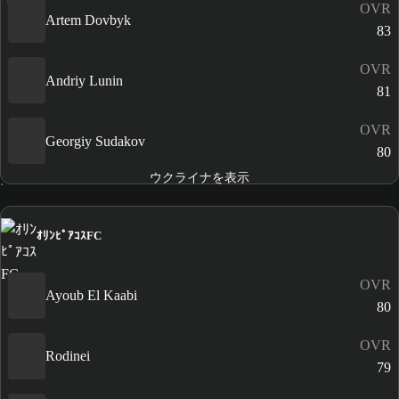
OVR
Artem Dovbyk
83
OVR
Andriy Lunin
81
OVR
Georgiy Sudakov
80
ウクライナを表示
ｵﾘﾝﾋﾟｱｺｽFC
OVR
Ayoub El Kaabi
80
OVR
Rodinei
79