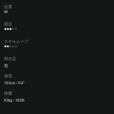
位置
ST
逆足
スキルムーブ
利き足
右
身長
193cm / 6'4"
体重
83kg / 183lb