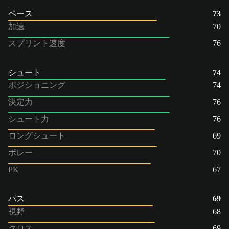
ペース
73
加速
70
スプリント速度
76
シュート
74
ポジショニング
74
決定力
76
シュート力
76
ロングシュート
69
ボレー
70
PK
67
パス
69
視野
68
クロス
69