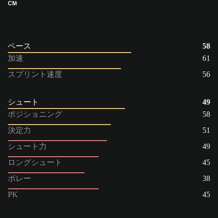
CM
ペース
58
加速
61
スプリント速度
56
シュート
49
ポジショニング
58
決定力
51
シュート力
49
ロングシュート
45
ボレー
38
PK
45