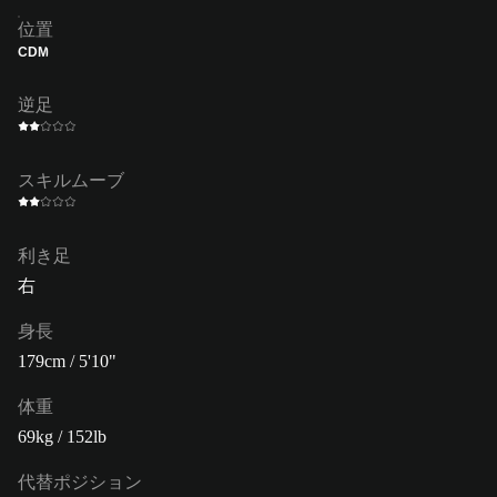
位置
CDM
逆足
スキルムーブ
利き足
右
身長
179cm / 5'10"
体重
69kg / 152lb
代替ポジション