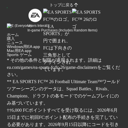
トップに戻る
Users Interact
In-game Purchases (Includes Random Items)
ホーム
購入
ニュース
Windows用EA app
Mac用EA app
Sports ゲーム
* その他の条件と制限が適用されます。詳細は
ea.com/games/ea-sports-fc/fc-26/game-disclaimers
をご覧くだ
さい。
** EA SPORTS FC™ 26 Football Ultimate Team™ワールド
ツアーシーズンのデータは、Squad Battles、Rivals、
Champions、ドラフトの各モードでのゲームプレイにの
み基づいています。
††6,000 FCポイントすべてを受け取るには、2026年6月
15日までに初回FCポイント配布の手続きを完了してい
る必要があります。2026年9月15日以降にコードを引き