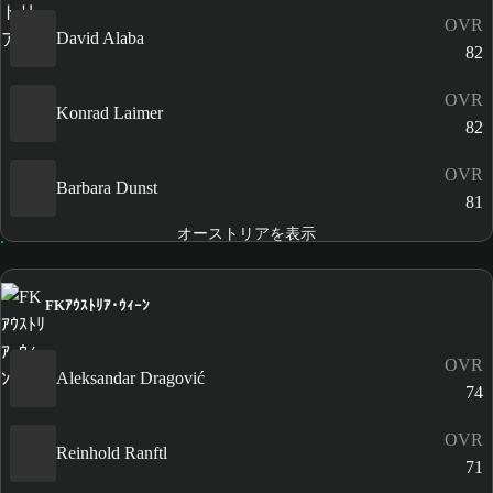
OVR
David Alaba
82
OVR
Konrad Laimer
82
OVR
Barbara Dunst
81
オーストリアを表示
FKｱｳｽﾄﾘｱ･ｳｨｰﾝ
OVR
Aleksandar Dragović
74
OVR
Reinhold Ranftl
71