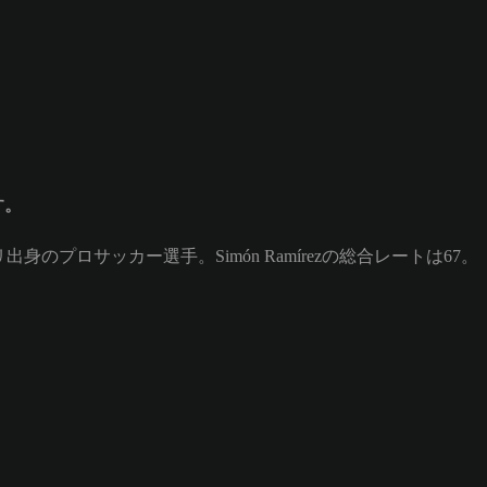
す。
チリ出身のプロサッカー選手。Simón Ramírezの総合レートは67。