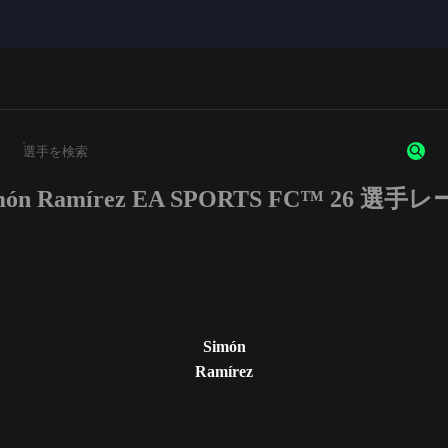
món Ramírez EA SPORTS FC™ 26 選手
3文字以上の文字または数字を入力してください。
Simón
Ramírez