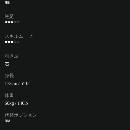
RB
逆足
スキルムーブ
利き足
右
身長
178cm / 5'10"
体重
66kg / 146lb
代替ポジション
RM