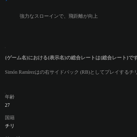
強力なスローインで、飛距離が向上
{ゲーム名}における{表示名}の総合レートは{総合レート}で
Simón Ramírezはの右サイドバック (RB)としてプレイする
年齢
27
国籍
チリ