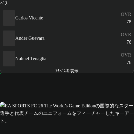
OVR
Carlos Vicente
78
OVR
Ander Guevara
76
OVR
Nahuel Tenaglia
76
ｱﾗﾍﾞｽを表示