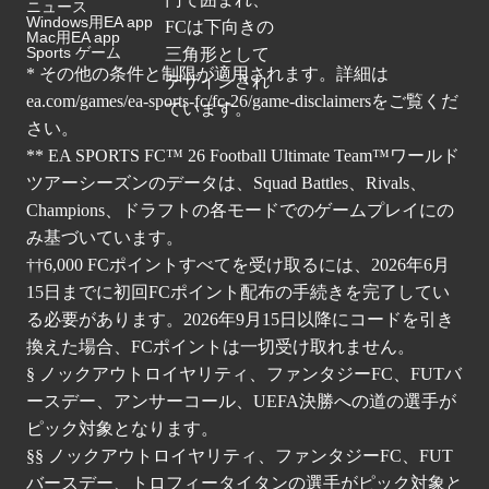
ニュース
Windows用EA app
Mac用EA app
Sports ゲーム
* その他の条件と制限が適用されます。詳細は
ea.com/games/ea-sports-fc/fc-26/game-disclaimers
をご覧くだ
さい。
** EA SPORTS FC™ 26 Football Ultimate Team™ワールド
ツアーシーズンのデータは、Squad Battles、Rivals、
Champions、ドラフトの各モードでのゲームプレイにの
み基づいています。
††6,000 FCポイントすべてを受け取るには、2026年6月
15日までに初回FCポイント配布の手続きを完了してい
る必要があります。2026年9月15日以降にコードを引き
換えた場合、FCポイントは一切受け取れません。
§ ノックアウトロイヤリティ、ファンタジーFC、FUTバ
ースデー、アンサーコール、UEFA決勝への道の選手が
ピック対象となります。
§§ ノックアウトロイヤリティ、ファンタジーFC、FUT
バースデー、トロフィータイタンの選手がピック対象と