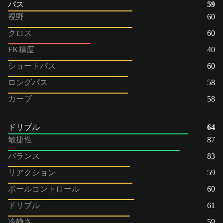
パス
59
視野
60
クロス
60
FK精度
40
ショートパス
60
ロングパス
58
カーブ
58
ドリブル
64
敏捷性
87
バランス
83
リアクション
59
ボールコントロール
60
ドリブル
61
冷静さ
59