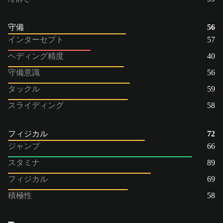
守備
56
インターセプト
57
ヘディング精度
40
守備意識
56
タックル
59
スライディング
58
フィジカル
72
ジャンプ
66
スタミナ
89
フィジカル
69
積極性
58