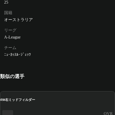
25
国籍
オーストラリア
リーグ
A-League
チーム
ﾆｭｰｶｯｽﾙ･ｼﾞｪｯﾂ
類似の選手
右ミッドフィルダー
RM
OVR