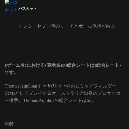
パスカット
インターセプト時のリーチとボール保持が向上
{ゲーム名}における{表示名}の総合レートは{総合レート}
です。
Thomas Aquilinaはﾆｭｰｶｯｽﾙ･ｼﾞｪｯﾂの右ミッドフィルダー
(RM)としてプレイするオーストラリア出身のプロサッカ
ー選手。Thomas Aquilinaの総合レートは65。
年齢