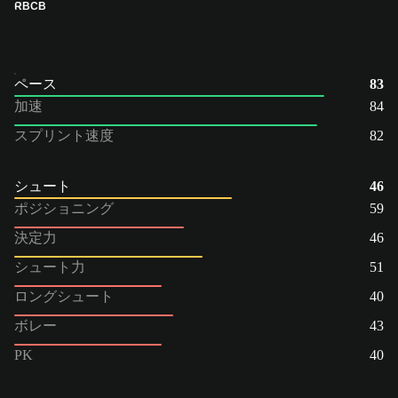
RB
CB
ペース
83
加速
84
スプリント速度
82
シュート
46
ポジショニング
59
決定力
46
シュート力
51
ロングシュート
40
ボレー
43
PK
40