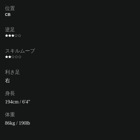
位置
CB
逆足
スキルムーブ
利き足
右
身長
194cm / 6'4"
体重
86kg / 190lb