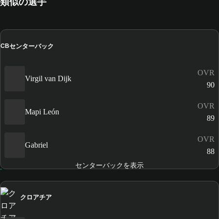
類似の選手
センターバック
CB
OVR
Virgil van Dijk
90
OVR
Mapi León
89
OVR
Gabriel
88
センターバックを表示
クロアチア