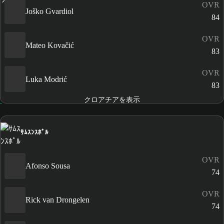
OVR
Joško Gvardiol
84
OVR
Mateo Kovačić
83
OVR
Luka Modrić
83
クロアチアを表示
ｻﾑｽﾝｽﾎﾟﾙ
OVR
Afonso Sousa
74
OVR
Rick van Drongelen
74