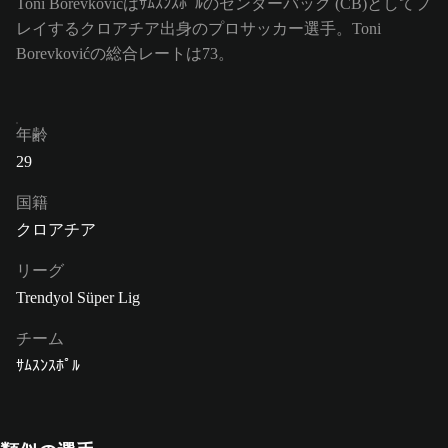
Toni Borevkovićはｻﾑｽﾝｽﾎﾟﾙのセンターバック (CB)としてプ
レイするクロアチア出身のプロサッカー選手。Toni
Borevkovićの総合レートは73。
年齢
29
国籍
クロアチア
リーグ
Trendyol Süper Lig
チーム
ｻﾑｽﾝｽﾎﾟﾙ