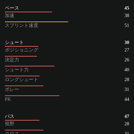
ペース
45
加速
38
スプリント速度
51
シュート
30
ポジショニング
27
決定力
26
シュート力
40
ロングシュート
28
ボレー
31
PK
44
パス
47
視野
28
クロス
31