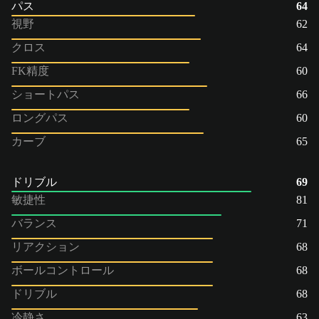
パス
64
視野
62
クロス
64
FK精度
60
ショートパス
66
ロングパス
60
カーブ
65
ドリブル
69
敏捷性
81
バランス
71
リアクション
68
ボールコントロール
68
ドリブル
68
冷静さ
63