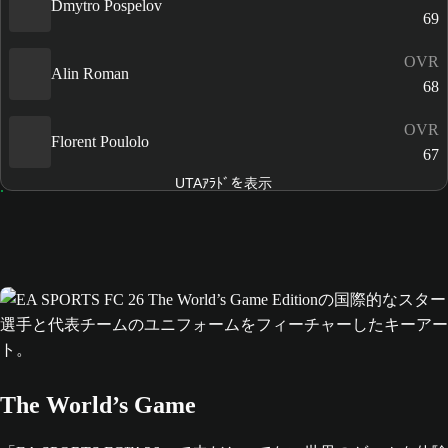
Dmytro Pospelov
69
OVR
Alin Roman
68
OVR
Florent Poulolo
67
UTAｱﾗﾄﾞを表示
The World’s Game