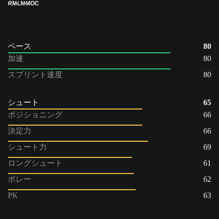
RM
LM
MOC
ペース
80
加速
80
スプリント速度
80
シュート
65
ポジショニング
66
決定力
66
シュート力
69
ロングシュート
61
ボレー
62
PK
63