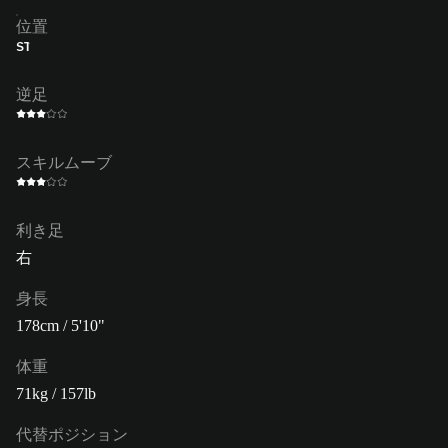
位置
ST
逆足
スキルムーブ
利き足
右
身長
178cm / 5'10"
体重
71kg / 157lb
代替ポジション