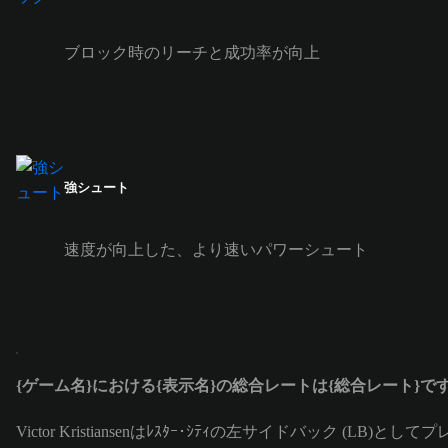
ブロック時のリーチと成功率が向上
強シュート
速度が向上した、より速いパワーシュート
{ゲーム名}における{表示名}の総合レートは{総合レート}で
Victor Kristiansenはﾚｽﾀｰ･ｼﾃｨの左サイドバック (LB