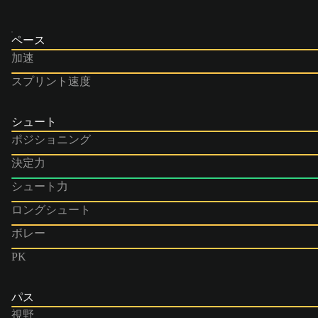
ペース
加速
スプリント速度
シュート
ポジショニング
決定力
シュート力
ロングシュート
ボレー
PK
パス
視野