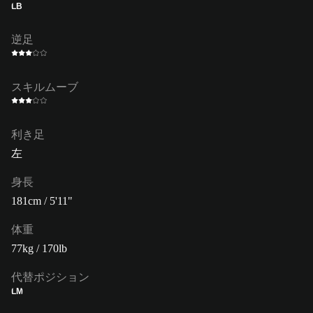
LB
逆足
スキルムーブ
利き足
左
身長
181cm / 5'11"
体重
77kg / 170lb
代替ポジション
LM