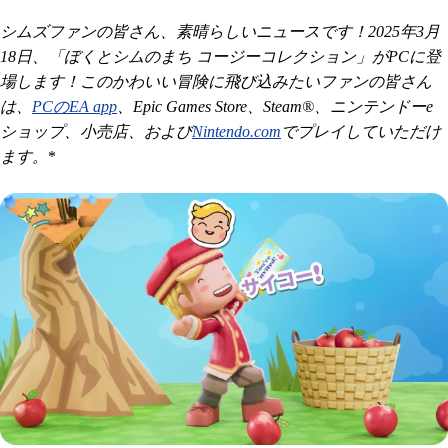
シムズファンの皆さん、素晴らしいニュースです！2025年3月
18日、「ぼくとシムのまち コージーコレクション」がPCに登
場します！このかわいい冒険に飛び込みたいファンの皆さん
は、
PCのEA app
、Epic Games Store、Steam®、ニンテンドーe
ショップ、小売店、および
Nintendo.com
でプレイしていただけ
ます。
*