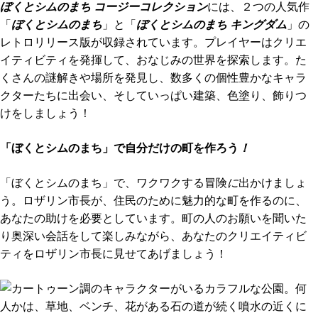
ぼくとシムのまち コージーコレクション
には、２つの人気作
「
ぼくとシムのまち
」と「
ぼくとシムのまち キングダム
」の
レトロリリース版が収録されています。プレイヤーはクリエ
イティビティを発揮して、おなじみの世界を探索します。た
くさんの謎解きや場所を発見し、数多くの個性豊かなキャラ
クターたちに出会い、そしていっぱい建築、色塗り、飾りつ
けをしましょう！
「ぼくとシムのまち」で自分だけの町を作ろう
！
「ぼくとシムのまち」で、ワクワクする冒険
に
出かけましょ
う。ロザリン市長が、住民のために魅力的な町を作るのに、
あなたの助けを必要としています。町の人のお願いを聞いた
り奥深い会話をして楽しみながら、あなたのクリエイティビ
ティをロザリン市長に見せてあげましょう！