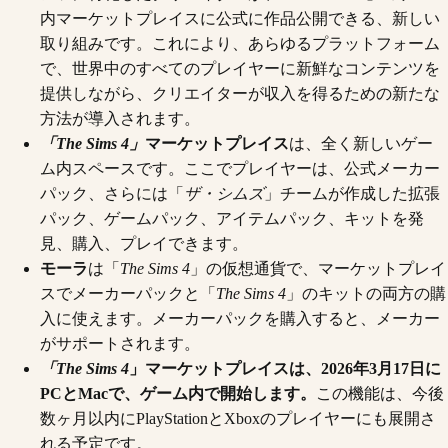
内マーケットプレイスに公式に作品公開できる、新しい
取り組みです。これにより、あらゆるプラットフォーム
で、世界中のすべてのプレイヤーに新鮮なコンテンツを
提供しながら、クリエイターが収入を得るための新たな
方法が導入されます。
「The Sims 4」
マーケットプレイス
は、全く新しいゲー
ム内スペースです。ここでプレイヤーは、公式メーカー
パック、さらには「
ザ・シムズ
」チームが作成した拡張
パック、ゲームパック、アイテムパック、キットを発
見、購入、プレイできます。
モーラ
は「
The Sims 4
」の仮想通貨で、マーケットプレイ
スでメーカーパックと「
The Sims 4
」のキットの両方の購
入に使えます。メーカーパックを購入すると、メーカー
がサポートされます。
「The Sims 4
」マーケットプレイスは、2026年3月17日に
PCとMacで、ゲーム内で開始します。
この機能は、今後
数ヶ月以内にPlayStationとXboxのプレイヤーにも展開さ
れる予定です。