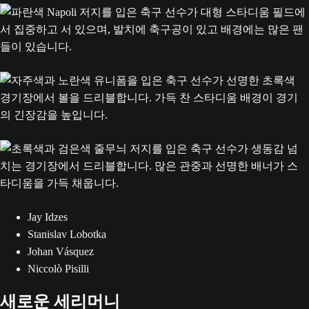
Jay Idzes
Stanislav Lobotka
Johan Vásquez
Niccolò Pisilli
새로운 세리머니