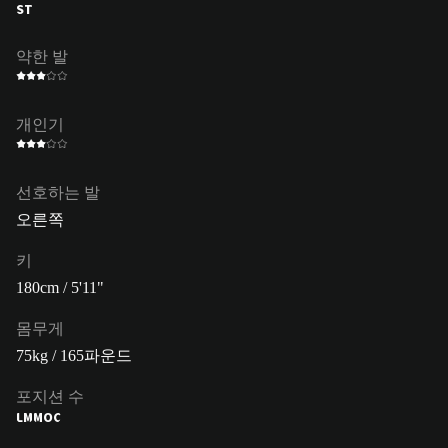
ST
약한 발
개인기
선호하는 발
오른쪽
키
180cm / 5'11"
몸무게
75kg / 165파운드
포지션 수
LM
MOC