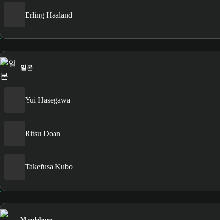
Erling Haaland
일본
Yui Hasegawa
Ritsu Doan
Takefusa Kubo
Magdeburg