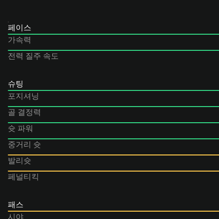
페이스
가속력
전력 질주 속도
슈팅
포지셔닝
골 결정력
슛 파워
중거리 슛
발리슛
페널티킥
패스
시야