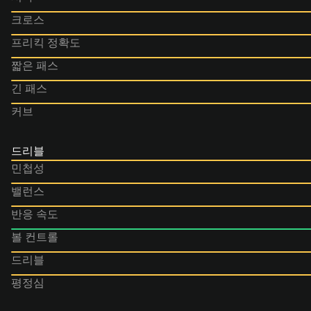
크로스
프리킥 정확도
짧은 패스
긴 패스
커브
드리블
민첩성
밸런스
반응 속도
볼 컨트롤
드리블
평정심